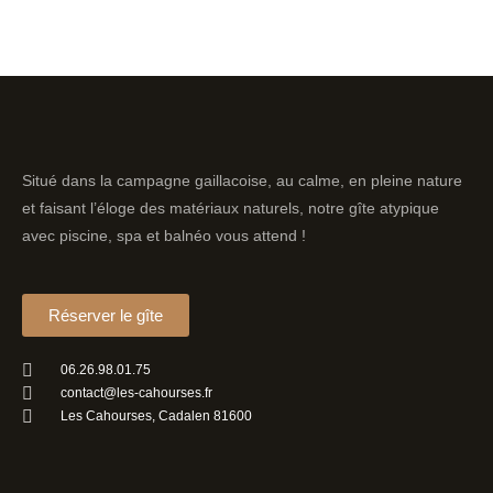
Situé dans la campagne gaillacoise, au calme, en pleine nature
et faisant l’éloge des matériaux naturels, notre gîte atypique
avec piscine, spa et balnéo vous attend !
Réserver le gîte
06.26.98.01.75
contact@les-cahourses.fr
Les Cahourses, Cadalen 81600