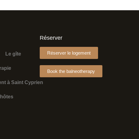
Réserver
Réserver le logement
Le gîte
rapie
Book the balneotherapy
nt à Saint Cyprien
 hôtes