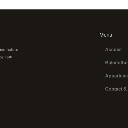
Menu
ine nature
Accueil
atypique
Balnéothé
Apparteme
Contact &