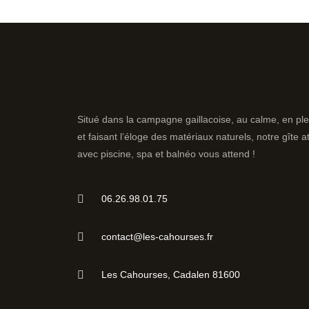
Situé dans la campagne gaillacoise, au calme, en ple
et faisant l’éloge des matériaux naturels, notre gîte 
avec piscine, spa et balnéo vous attend !
06.26.98.01.75
contact@les-cahourses.fr
Les Cahourses, Cadalen 81600